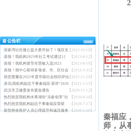
公告栏
·
张家湾社区微公益大赛开始了！项目支
【2023-10-19】
持不低于一万元！
·
喜报！我机构2023年社工考试通过12
【2023-8-12】
人
·
喜报！我机构督导肖慧敏入选2023
【2023-8-10】
年“武汉最美社工”宣传展示对象的公示
·
喜报！我中心获得多项省、市、区社会
【2022-3-31】
名单
工作行业荣誉！
·
祝贺楚馨在2021年度市级社会组织评估
【2021-11-29】
工作荣获4A
·
喜讯|我机构副总干事秦福应 获评“2020
【2021-3-15】
年度中国百名社工人物”
·
武汉市卫健委发布紧急通告
【2020-11-12】
·
热烈祝贺我机构水果湖街“乐龄创享”社
【2020-8-10】
区社会工作服务项目勇夺桂冠
·
热烈祝贺我机构副总干事秦福应荣获
【2020-7-27】
2019年度武汉市“十大社工人物
·
新型肺炎医护人员心理疏导和减压服务
【2020-1-26】
秦福应
正式启动！
师，从