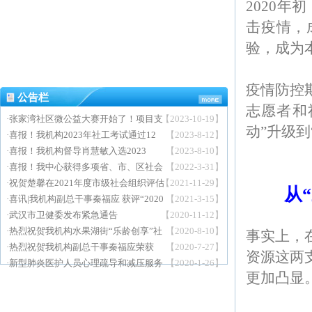
2020
击疫情，
验，成为
疫情防控
公告栏
志愿者和
·
张家湾社区微公益大赛开始了！项目支
【2023-10-19】
动”升级到
持不低于一万元！
·
喜报！我机构2023年社工考试通过12
【2023-8-12】
人
·
喜报！我机构督导肖慧敏入选2023
【2023-8-10】
年“武汉最美社工”宣传展示对象的公示
·
喜报！我中心获得多项省、市、区社会
【2022-3-31】
名单
工作行业荣誉！
·
祝贺楚馨在2021年度市级社会组织评估
【2021-11-29】
从
工作荣获4A
·
喜讯|我机构副总干事秦福应 获评“2020
【2021-3-15】
年度中国百名社工人物”
·
武汉市卫健委发布紧急通告
【2020-11-12】
·
热烈祝贺我机构水果湖街“乐龄创享”社
【2020-8-10】
事实上，
区社会工作服务项目勇夺桂冠
·
热烈祝贺我机构副总干事秦福应荣获
【2020-7-27】
资源这两
2019年度武汉市“十大社工人物
·
新型肺炎医护人员心理疏导和减压服务
【2020-1-26】
更加凸显
正式启动！