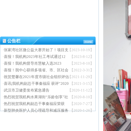
公告栏
·
张家湾社区微公益大赛开始了！项目支
【2023-10-19】
持不低于一万元！
·
喜报！我机构2023年社工考试通过12
【2023-8-12】
人
·
喜报！我机构督导肖慧敏入选2023
【2023-8-10】
年“武汉最美社工”宣传展示对象的公示
·
喜报！我中心获得多项省、市、区社会
【2022-3-31】
名单
工作行业荣誉！
·
祝贺楚馨在2021年度市级社会组织评估
【2021-11-29】
工作荣获4A
·
喜讯|我机构副总干事秦福应 获评“2020
【2021-3-15】
年度中国百名社工人物”
·
武汉市卫健委发布紧急通告
【2020-11-12】
·
热烈祝贺我机构水果湖街“乐龄创享”社
【2020-8-10】
区社会工作服务项目勇夺桂冠
·
热烈祝贺我机构副总干事秦福应荣获
【2020-7-27】
2019年度武汉市“十大社工人物
·
新型肺炎医护人员心理疏导和减压服务
【2020-1-26】
正式启动！